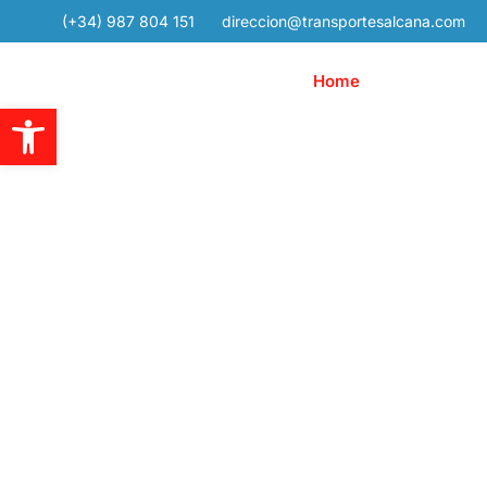
(+34) 987 804 151
direccion@transportesalcana.com
Home
Alcana
Abrir barra de herramientas