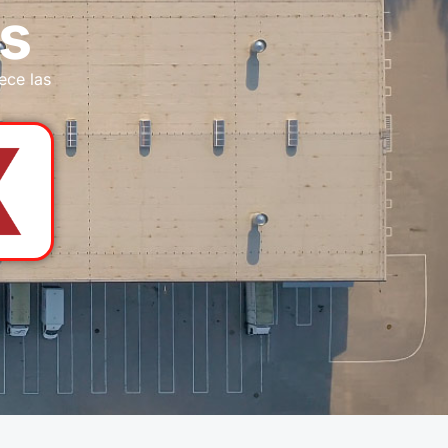
s
ece las